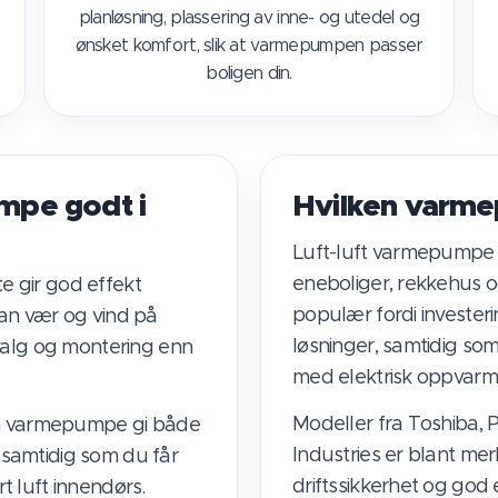
planløsning, plassering av inne- og utedel og
ønsket komfort, slik at varmepumpen passer
boligen din.
mpe godt i
Hvilken varme
Luft-luft varmepumpe e
eneboliger, rekkehus o
e gir god effekt
populær fordi invester
kan vær og vind på
løsninger, samtidig so
lvalg og montering enn
med elektrisk oppvarm
Modeller fra Toshiba, 
 en varmepumpe gi både
Industries er blant m
 samtidig som du får
driftssikkerhet og god 
t luft innendørs.