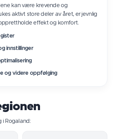
dene kan være krevende og
 aktivt store deler av året, er jevnlig
 opprettholde effekt og komfort.
egister
g innstillinger
ptimalisering
sje og videre oppfølging
egionen
 i Rogaland: