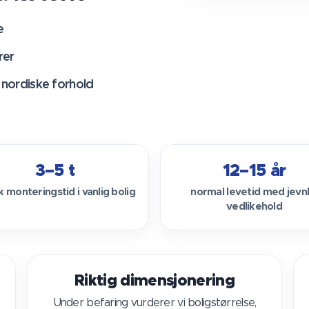
e
rer
 nordiske forhold
3–5 t
12–15 år
k monteringstid i vanlig bolig
normal levetid med jevnl
vedlikehold
Riktig dimensjonering
Under befaring vurderer vi boligstørrelse,