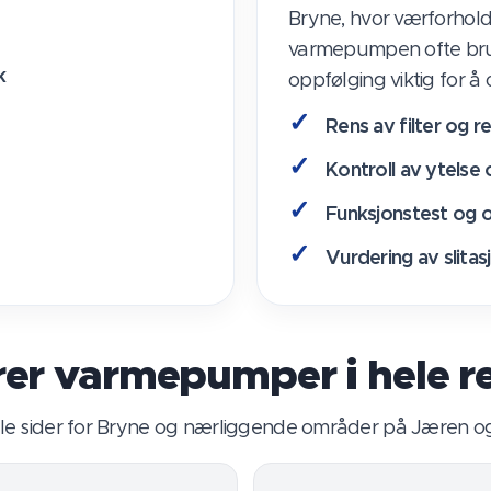
Bryne, hvor værforhol
varmepumpen ofte brukes
k
oppfølging viktig for å
Rens av filter og r
Kontroll av ytelse o
Funksjonstest og o
Vurdering av slita
erer varmepumper i hele r
ale sider for Bryne og nærliggende områder på Jæren og