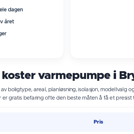
ele dagen
v året
ger
 koster varmepumpe i Br
av boligtype, areal, planløsning, isolasjon, modellvalg
r er gratis befaring ofte den beste måten å få et presist 
Pris