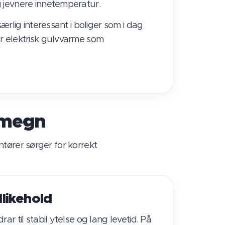
 jevnere innetemperatur.
særlig interessant i boliger som i dag
r elektrisk gulvvarme som
omegn
ontører sørger for korrekt
likehold
ar til stabil ytelse og lang levetid. På