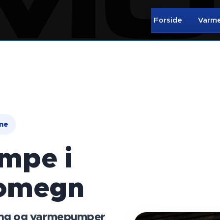
Forside
Varm
ne
mpe i
 omegn
ring og varmepumper