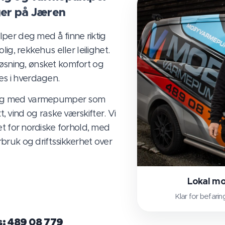
iger på Jæren
per deg med å finne riktig
lig, rekkehus eller leilighet.
løsning, ønsket komfort og
es i hverdagen.
ktig med varmepumper som
 vind og raske værskifter. Vi
t for nordiske forhold, med
bruk og driftssikkerhet over
Lokal m
Klar for befarin
s: 489 08 779