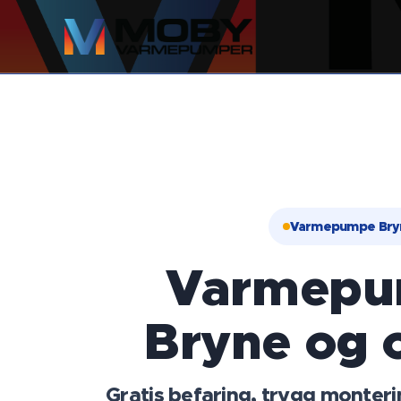
Varmepumpe Bry
Varmepu
Bryne og
Gratis befaring, trygg monte