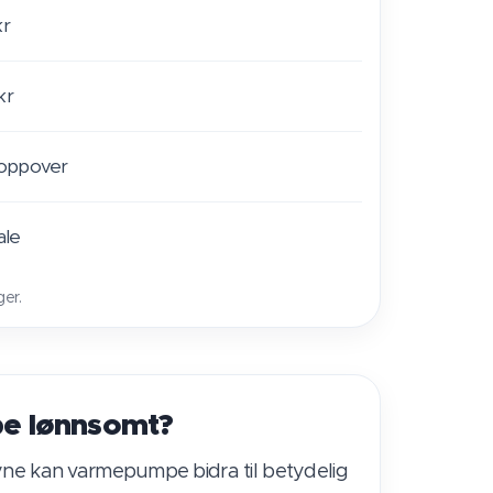
kr
kr
 oppover
ale
ger.
e lønnsomt?
yne kan varmepumpe bidra til betydelig