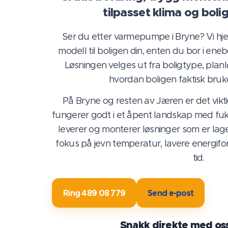
tilpasset klima og bol
Ser du etter varmepumpe i Bryne? Vi hjel
modell til boligen din, enten du bor i enebo
Løsningen velges ut fra boligtype, plan
hvordan boligen faktisk bruk
På Bryne og resten av Jæren er det vi
fungerer godt i et åpent landskap med fukt,
leverer og monterer løsninger som er lage
fokus på jevn temperatur, lavere energifor
tid.
Ring 489 08 779
Send e-post
📞
Snakk direkte med os