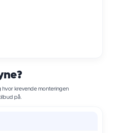
yne?
 og hvor krevende monteringen
tilbud på.